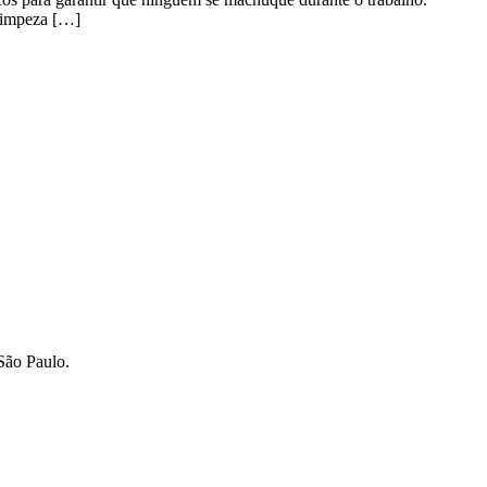
 limpeza […]
São Paulo.