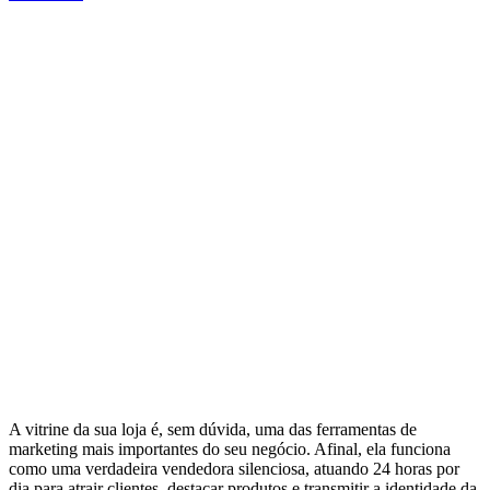
A vitrine da sua loja é, sem dúvida, uma das ferramentas de
marketing mais importantes do seu negócio. Afinal, ela funciona
como uma verdadeira vendedora silenciosa, atuando 24 horas por
dia para atrair clientes, destacar produtos e transmitir a identidade da